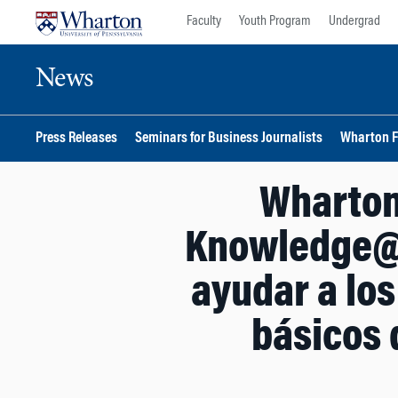
Skip
Skip
Faculty
Youth Program
Undergrad
to
to
content
main
News
menu
Press Releases
Seminars for Business Journalists
Wharton F
Wharton
Knowledge@W
ayudar a lo
básicos 