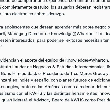
unidad de compartir una experiencia comunitaria sumamen
rá completamente gratuito, los usuarios deberán registrar
 libro electrónico sobre liderazgo.
a adolescentes que desean aprender más sobre negocio
Shell, Managing Director de Knowledge@Wharton. “La idea
 estén interesados, para poder ser exitosos necesitan te
”.
o evidencian el aporte del equipo de Knowledge@Wharton, 
nstituto Lauder de Negocios & Estudios Internacionales, l
 Boris Hirmas Said, el Presidente de Tres Mares Group y
nzará en inglés y español con planes futuros de edicione
o en inglés, tanto en las Américas como alrededor del mu
usiasmo con el KWHS y las distintas herramientas innova
id, quien liderará el Advisory Board de KWHS como Presid