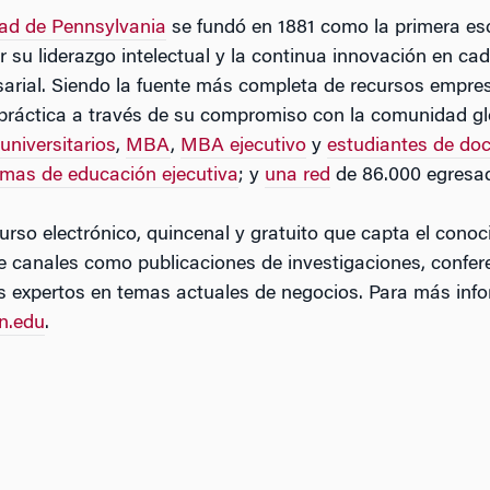
dad de Pennsylvania
se fundó en 1881 como la primera esc
su liderazgo intelectual y la continua innovación en cad
sarial. Siendo la fuente más completa de recursos empre
a práctica a través de su compromiso con la comunidad g
universitarios
,
MBA
,
MBA ejecutivo
y
estudiantes de do
mas de educación ejecutiva
; y
una red
de 86.000 egresa
o electrónico, quincenal y gratuito que capta el conoc
de canales como publicaciones de investigaciones, confere
os expertos en temas actuales de negocios. Para más inf
n.edu
.