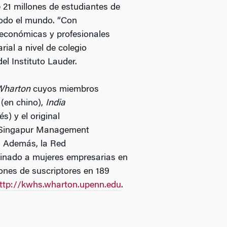
e 21 millones de estudiantes de
todo el mundo. “Con
económicas y profesionales
ial a nivel de colegio
el Instituto Lauder.
Wharton
cuyos miembros
(en chino),
India
s) y el original
a Singapur Management
s. Además, la Red
inado a mujeres empresarias en
ones de suscriptores en 189
ttp://kwhs.wharton.upenn.edu
.