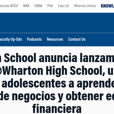
Jacobs MSQF
MBA
EMBA
PhD
Exec Ed
Wharton Online
aculty Op-Eds
Podcasts
Resources
Contact Us
 School anuncia lanzam
harton High School, un
s adolescentes a aprend
de negocios y obtener 
financiera